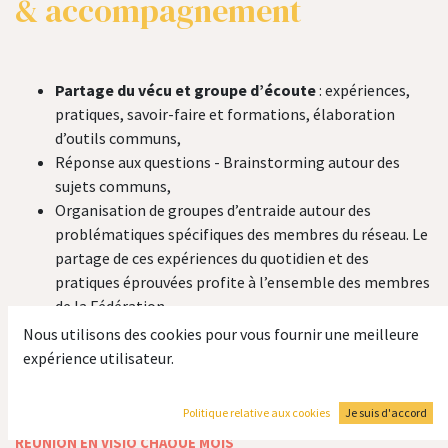
& accompagnement
Partage du vécu et groupe d’écoute
: expériences,
pratiques, savoir-faire et formations, élaboration
d’outils communs,
Réponse aux questions - Brainstorming autour des
sujets communs,
Organisation de groupes d’entraide autour des
problématiques spécifiques des membres du réseau. Le
partage de ces expériences du quotidien et des
pratiques éprouvées profite à l’ensemble des membres
de la Fédération.
Mutualisation des outils d’exploitation et de
Nous utilisons des cookies pour vous fournir une meilleure
communication.
expérience utilisateur.
Politique relative aux cookies
Je suis d'accord
VISITES POSSIBLES DES MAISONS DES MEMBRES
RÉUNION EN VISIO CHAQUE MOIS